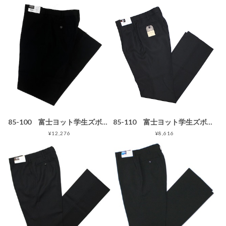
85-100 富士ヨット学生ズボン NanoWave(ナノウェイブ) ノータックスラックス GTNP170B 85〜100 黒 ブラック 丸洗い可 明石スクールユニフォームカンパニー
85-110 富士ヨット学生ズボン SERIES X(シリーズエックス) ワンタックスラックス GTX4521B ポリエステル100% 黒 ブラック 丸洗い可 明石被服興業 学生服
¥12,276
¥8,616