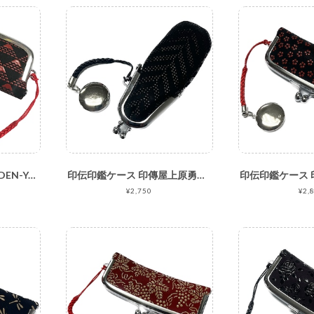
印伝 印傳屋上原勇七 INDEN-YA たかね No.2806印鑑入れ/印鑑ケース 黒地赤漆
印伝印鑑ケース 印傳屋上原勇七 INDEN-YA No.4301印鑑入れ 180杉綾 黒地黒漆
¥2,750
¥2,