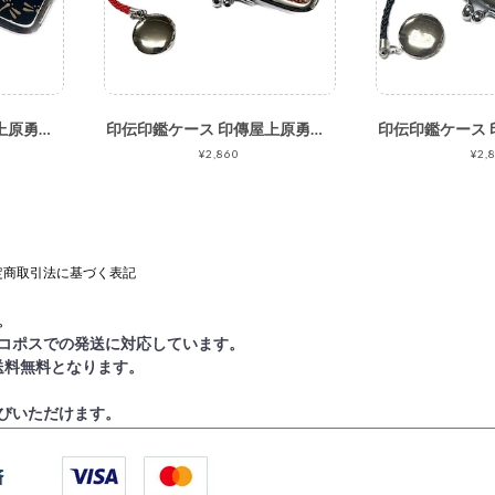
印伝印鑑ケース 印傳屋上原勇七 INDEN-YA No.4303印鑑入れ 008とんぼ 黒地白漆
印伝印鑑ケース 印傳屋上原勇七 INDEN-YA No.4303印鑑入れ 120ぶどう 赤地白漆
¥2,860
¥2,
定商取引法に基づく表記
。
コポスでの発送に対応しています。
で送料無料となります。
びいただけます。