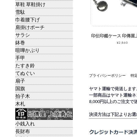
草鞋 草鞋掛け
雪駄
巾着腰下げ
肩掛けポーチ
サラシ
鉢巻
¥2,860
喧嘩かぶり
手甲
たすき鈴
てぬぐい
プライバシーポリシー
特
扇子
国旗
ヤマト運輸で発送します
一部商品はヤマト運輸ネ
拍子木
8,000円以上のご注文
木札
決済方法は下記よりお選
小銭入れ
長財布