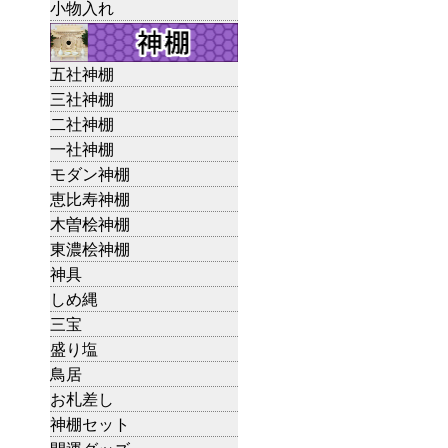
小物入れ
五社神棚
三社神棚
二社神棚
一社神棚
モダン神棚
恵比寿神棚
木曽桧神棚
東濃桧神棚
神具
しめ縄
三宝
盛り塩
鳥居
お札差し
神棚セット