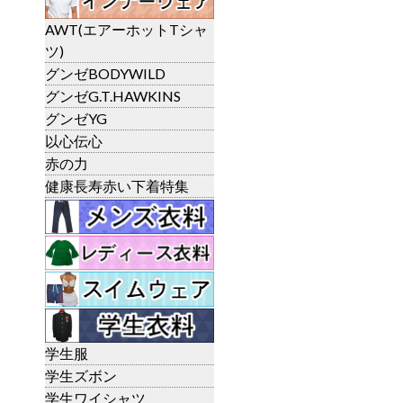
AWT(エアーホットTシャ
ツ)
グンゼBODYWILD
グンゼG.T.HAWKINS
グンゼYG
以心伝心
赤の力
健康長寿赤い下着特集
学生服
学生ズボン
学生ワイシャツ