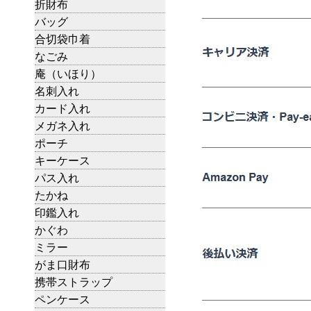
折財布
バッグ
合切袋巾着
なごみ
庵（いほり）
名刺入れ
カード入れ
メガネ入れ
ポーチ
キーケース
パス入れ
たかね
印鑑入れ
かぐわ
ミラー
がま口財布
携帯ストラップ
ペンケース