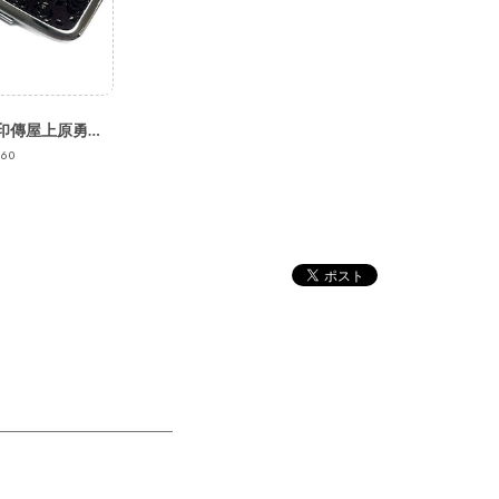
印伝印鑑ケース 印傳屋上原勇七 INDEN-YA No.4303印鑑入れ 176ローズ小 紫地黒漆 日本製 鹿革 印鑑ケース はんこケース パープル
860