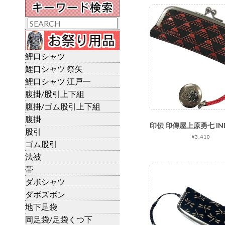
鯉口シャツ
鯉口シャツ 祭矢
鯉口シャツ 江戸一
腹掛/股引上下組
腹掛/ゴム股引上下組
腹掛
股引
¥3,410
ゴム股引
法被
帯
ダボシャツ
ダボズボン
地下足袋
岡足袋/足袋くつ下