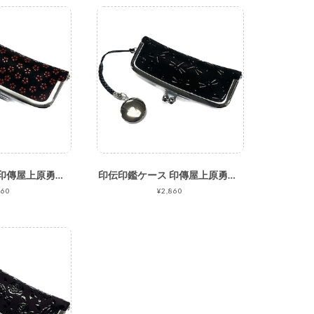
印伝印鑑ケース 印傳屋上原勇七 INDEN-YA No.4303印鑑入れ 002小桜 黒地赤漆
印伝印鑑ケース 印傳屋上原勇七 INDEN-YA No.4303印鑑入れ 008とんぼ 黒地黒漆
860
¥2,860