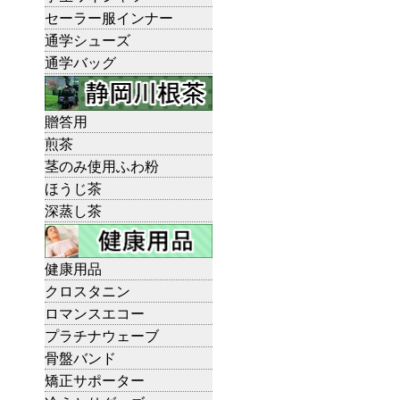
セーラー服インナー
通学シューズ
通学バッグ
贈答用
煎茶
茎のみ使用ふわ粉
ほうじ茶
深蒸し茶
健康用品
クロスタニン
ロマンスエコー
プラチナウェーブ
骨盤バンド
矯正サポーター