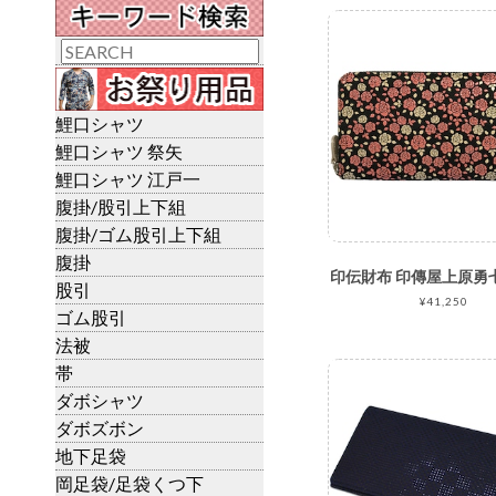
鯉口シャツ
鯉口シャツ 祭矢
鯉口シャツ 江戸一
腹掛/股引上下組
腹掛/ゴム股引上下組
腹掛
股引
¥41,250
ゴム股引
法被
帯
ダボシャツ
ダボズボン
地下足袋
岡足袋/足袋くつ下