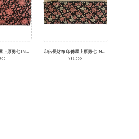
印伝長財布 印傳屋上原勇七 INDEN-YA No.2314束入れ 169クレマチス 黒地ピンク漆
印伝長財布 印傳屋上原勇七 INDEN-YA かぐわ No.8402束入れ 日本製 鹿革 薔薇 バラ 黒地ピンク白漆
900
¥11,000