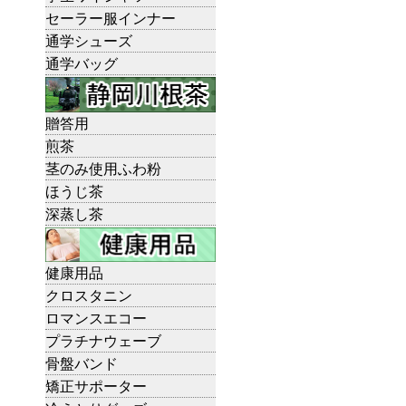
セーラー服インナー
通学シューズ
通学バッグ
贈答用
煎茶
茎のみ使用ふわ粉
ほうじ茶
深蒸し茶
健康用品
クロスタニン
ロマンスエコー
プラチナウェーブ
骨盤バンド
矯正サポーター