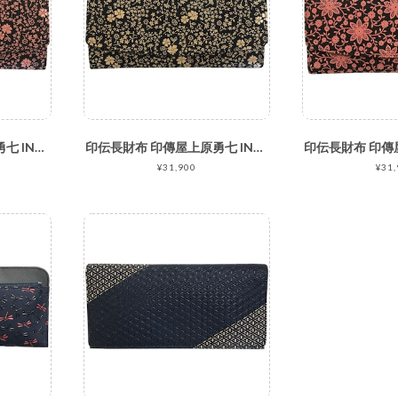
印伝長財布 印傳屋上原勇七 INDEN-YA No.2314束入れ 166アメリカンブルー 黒地ピンク漆
印伝長財布 印傳屋上原勇七 INDEN-YA No.2314束入れ 166アメリカンブルー 紺地白漆
¥31,900
¥31,