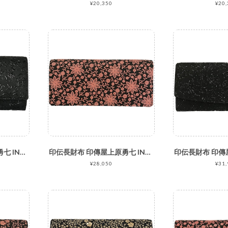
¥20,350
¥20,
印伝長財布 印傳屋上原勇七 INDEN-YA No.2306束入れ 041花唐草 黒地黒漆
印伝長財布 印傳屋上原勇七 INDEN-YA No.2308束入れ 169クレマチス 黒地ピンク漆
¥28,050
¥31,