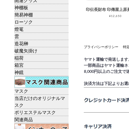
開運グッズ
神棚板
簡易神棚
¥12,650
ローソク
燈篭
雲
造花榊
プライバシーポリシー
特
破魔矢掛け
稲荷
ヤマト運輸で発送します
箱宮
一部商品はヤマト運輸ネ
8,000円以上のご注文
神鏡
決済方法は下記よりお選
マスク
当店だけのオリジナルマ
スク
ポリエステルマスク
関連商品