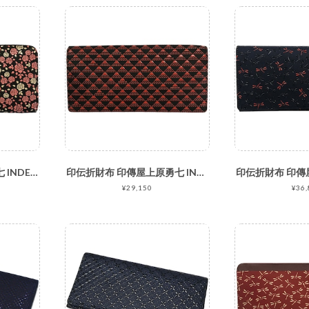
印伝財布 印傳屋上原勇七 INDEN-YA かぐわ No.8405束入れ 日本製 鹿革 薔薇 バラ 黒地ピンク白漆
印伝折財布 印傳屋上原勇七 INDEN-YA たかね No.2808束入れ 黒地赤漆
¥29,150
¥36,