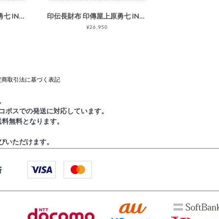
印伝長財布 印傳屋上原勇七 INDEN-YA なごみ No.7512束入れ
印伝長財布 印傳屋上原勇七 INDEN-YA 庵(いほり) No.8211束入れ
¥26,950
定商取引法に基づく表記
。
コポスでの発送に対応しています。
で送料無料となります。
びいただけます。