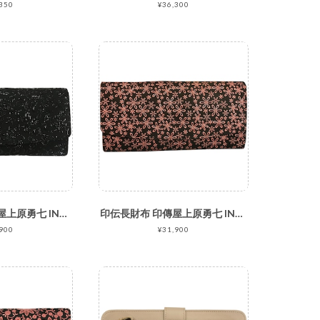
350
¥36,300
印伝長財布 印傳屋上原勇七 INDEN-YA No.2314束入れ 041花唐草 黒地黒漆
印伝長財布 印傳屋上原勇七 INDEN-YA No.2314束入れ 160雪割草 黒地ピンク漆
900
¥31,900