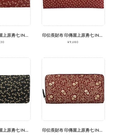
印伝長財布 印傳屋上原勇七 INDEN-YA No.2105束入れ 008とんぼ 赤地白漆
印伝長財布 印傳屋上原勇七 INDEN-YA No.2107束入れ 002小桜 赤地白漆
930
¥9,680
印伝長財布 印傳屋上原勇七 INDEN-YA No.2110束入れ 008とんぼ 黒地白漆 日本製 鹿革 ディアースキン レザーウォレット さいふ サイフ
印伝長財布 印傳屋上原勇七 INDEN-YA No.2111束入れ 166アメリカンブルー 赤地白漆