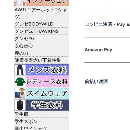
AWT(エアーホットTシャ
ツ)
グンゼBODYWILD
グンゼG.T.HAWKINS
グンゼYG
以心伝心
赤の力
健康長寿赤い下着特集
学生服
学生ズボン
学生ワイシャツ