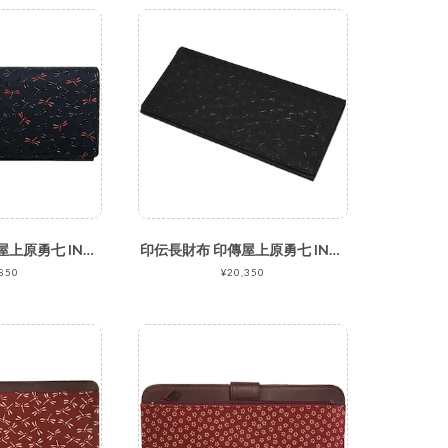
印伝折財布 印傳屋上原勇七 INDEN-YA なごみ No.7520束入れ
印伝長財布 印傳屋上原勇七 INDEN-YA No.2103束入れ 008とんぼ 黒地黒漆
850
¥20,350