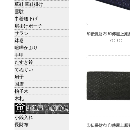
草鞋 草鞋掛け
雪駄
巾着腰下げ
肩掛けポーチ
サラシ
鉢巻
¥20,350
喧嘩かぶり
手甲
たすき鈴
てぬぐい
扇子
国旗
拍子木
木札
小銭入れ
長財布