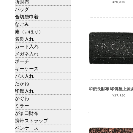
折財布
¥20,350
バッグ
合切袋巾着
なごみ
庵（いほり）
名刺入れ
カード入れ
メガネ入れ
ポーチ
キーケース
パス入れ
たかね
印鑑入れ
¥37,950
かぐわ
ミラー
がま口財布
携帯ストラップ
ペンケース