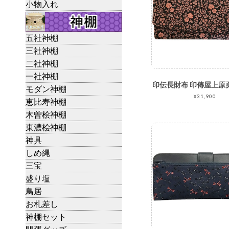
小物入れ
五社神棚
三社神棚
二社神棚
一社神棚
モダン神棚
¥31,900
恵比寿神棚
木曽桧神棚
東濃桧神棚
神具
しめ縄
三宝
盛り塩
鳥居
お札差し
神棚セット