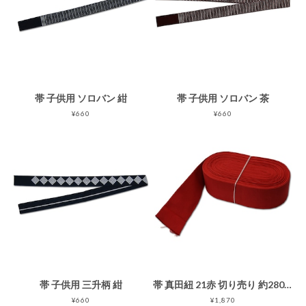
帯 子供用 ソロバン 紺
帯 子供用 ソロバン 茶
¥660
¥660
帯 子供用 三升柄 紺
帯 真田紐 21赤 切り売り 約280センチ
¥660
¥1,870