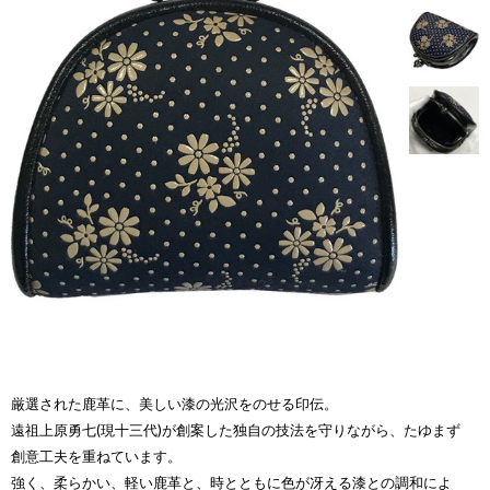
厳選された鹿革に、美しい漆の光沢をのせる印伝。
遠祖上原勇七(現十三代)が創案した独自の技法を守りながら、たゆまず
創意工夫を重ねています。
強く、柔らかい、軽い鹿革と、時とともに色が冴える漆との調和によ