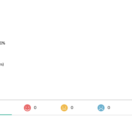
0%
m)
0
0
0