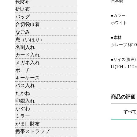
長財布
日本製
折財布
■カラー
バッグ
ホワイト
合切袋巾着
なごみ
■素材
庵（いほり）
クレープ 綿10
名刺入れ
カード入れ
■サイズ(胸囲)
メガネ入れ
LL(104～112c
ポーチ
キーケース
パス入れ
たかね
商品の評価
印鑑入れ
かぐわ
すべて
ミラー
がま口財布
携帯ストラップ