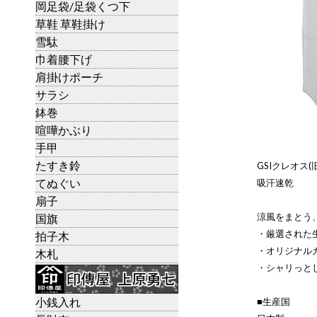
岡足袋/足袋くつ下
草鞋 草鞋掛け
雪駄
巾着腰下げ
肩掛けポーチ
サラシ
鉢巻
喧嘩かぶり
手甲
たすき鈴
GSIクレオス
てぬぐい
吸汗速乾
扇子
涼風をまとう
国旗
・厳選された
拍子木
・オリジナル
木札
・シャリっと
小銭入れ
■生産国