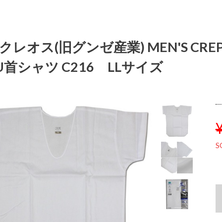
Iクレオス(旧グンゼ産業) MEN'S C
U首シャツ C216 LLサイズ
S