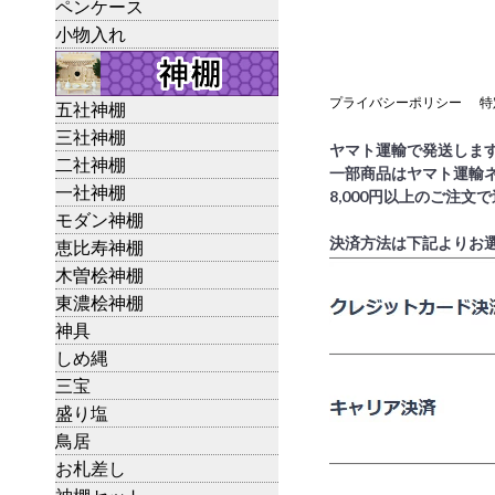
ペンケース
小物入れ
プライバシーポリシー
特
五社神棚
三社神棚
ヤマト運輸で発送しま
二社神棚
一部商品はヤマト運輸
一社神棚
8,000円以上のご注文
モダン神棚
決済方法は下記よりお
恵比寿神棚
木曽桧神棚
東濃桧神棚
神具
しめ縄
三宝
盛り塩
鳥居
お札差し