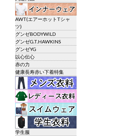
AWT(エアーホットTシャ
ツ)
グンゼBODYWILD
グンゼG.T.HAWKINS
グンゼYG
以心伝心
赤の力
健康長寿赤い下着特集
学生服