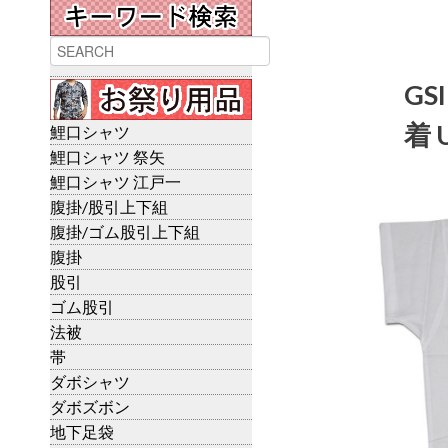
GS
着 
鯉口シャツ
鯉口シャツ 祭矢
鯉口シャツ 江戸一
腹掛/股引上下組
腹掛/ゴム股引上下組
腹掛
股引
ゴム股引
法被
帯
ダボシャツ
ダボズボン
地下足袋