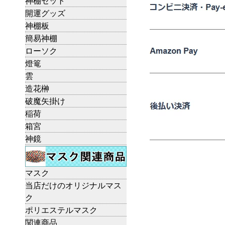
神棚セット
開運グッズ
神棚板
簡易神棚
ローソク
燈篭
雲
造花榊
破魔矢掛け
稲荷
箱宮
神鏡
マスク
当店だけのオリジナルマス
ク
ポリエステルマスク
関連商品