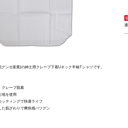
通
(旧グンゼ産業)の紳士用クレープ下着Uネック半袖Tシャツです。
、クレープ肌着
生地を使用
カッティングで快適ライフ
した肌ざわりで爽快感バツグン