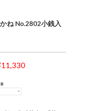
かね No.2802小銭入
¥11,330
数量