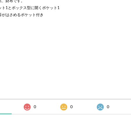
れ、財布です。
ット1とボックス型に開くポケット1
等がはさめるポケット付き
0
0
0