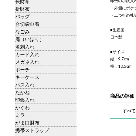
長財布
印伝の小銭入
・外側にポケ
折財布
・二つ折の札
バッグ
合切袋巾着
■生産国
なごみ
日本製
庵（いほり）
名刺入れ
■サイズ
カード入れ
縦：9.7cm
メガネ入れ
横：10.5cm
ポーチ
キーケース
パス入れ
たかね
商品の評価
印鑑入れ
かぐわ
すべて
ミラー
がま口財布
携帯ストラップ