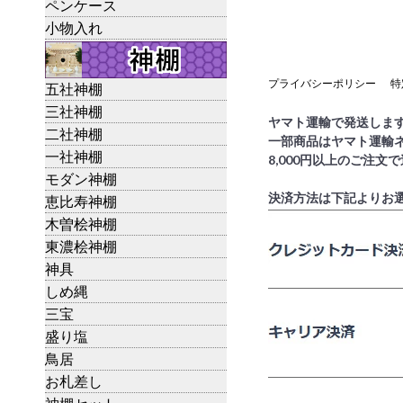
ペンケース
小物入れ
プライバシーポリシー
特
五社神棚
三社神棚
ヤマト運輸で発送しま
二社神棚
一部商品はヤマト運輸
一社神棚
8,000円以上のご注文
モダン神棚
決済方法は下記よりお
恵比寿神棚
木曽桧神棚
東濃桧神棚
神具
しめ縄
三宝
盛り塩
鳥居
お札差し