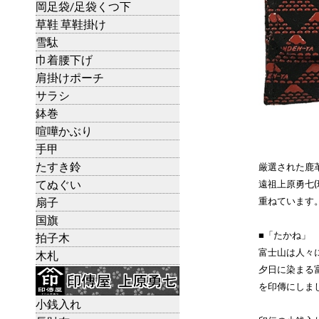
岡足袋/足袋くつ下
草鞋 草鞋掛け
雪駄
巾着腰下げ
肩掛けポーチ
サラシ
鉢巻
喧嘩かぶり
手甲
たすき鈴
厳選された鹿
てぬぐい
遠祖上原勇七
扇子
重ねています
国旗
■「たかね」
拍子木
富士山は人々
木札
夕日に染まる
を印傳にしま
小銭入れ