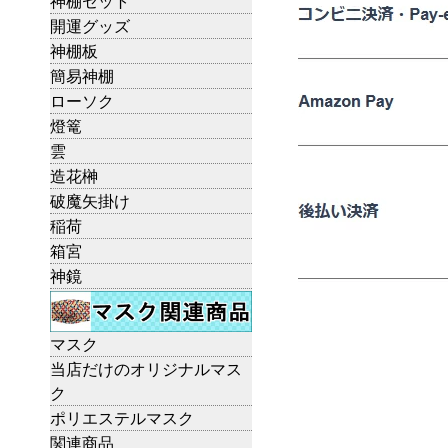
神棚セット
開運グッズ
神棚板
簡易神棚
ローソク
燈篭
雲
造花榊
破魔矢掛け
稲荷
箱宮
神鏡
マスク
当店だけのオリジナルマス
ク
ポリエステルマスク
関連商品