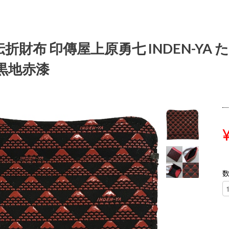
折財布 印傳屋上原勇七 INDEN-YA た
 黒地赤漆