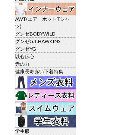
AWT(エアーホットTシャ
ツ)
グンゼBODYWILD
グンゼG.T.HAWKINS
グンゼYG
以心伝心
赤の力
健康長寿赤い下着特集
学生服