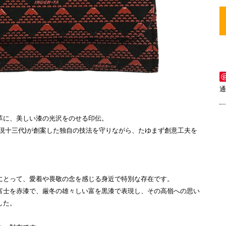
通
革に、美しい漆の光沢をのせる印伝。
(現十三代)が創案した独自の技法を守りながら、たゆまず創意工夫を
。
にとって、愛着や畏敬の念を感じる身近で特別な存在です。
富士を赤漆で、厳冬の雄々しい富を黒漆で表現し、その高嶺への思い
した。