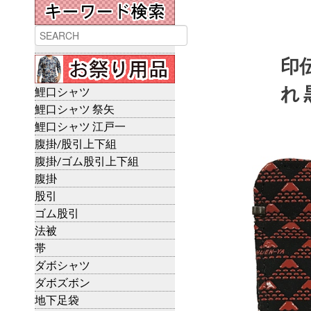
印伝
れ
鯉口シャツ
鯉口シャツ 祭矢
鯉口シャツ 江戸一
腹掛/股引上下組
腹掛/ゴム股引上下組
腹掛
股引
ゴム股引
法被
帯
ダボシャツ
ダボズボン
地下足袋