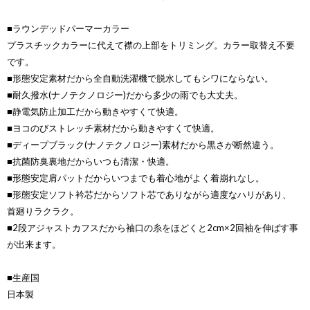
■ラウンデッドパーマーカラー
プラスチックカラーに代えて襟の上部をトリミング。カラー取替え不要
です。
■形態安定素材だから全自動洗濯機で脱水してもシワにならない。
■耐久撥水(ナノテクノロジー)だから多少の雨でも大丈夫。
■静電気防止加工だから動きやすくて快適。
■ヨコのびストレッチ素材だから動きやすくて快適。
■ディープブラック(ナノテクノロジー)素材だから黒さが断然違う。
■抗菌防臭裏地だからいつも清潔・快適。
■形態安定肩パットだからいつまでも着心地がよく着崩れなし。
■形態安定ソフト衿芯だからソフト芯でありながら適度なハリがあり、
首廻りラクラク。
■2段アジャストカフスだから袖口の糸をほどくと2cm×2回袖を伸ばす事
が出来ます。
■生産国
日本製