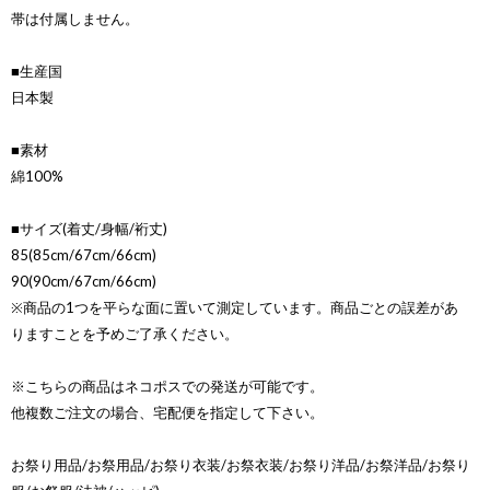
帯は付属しません。
■生産国
日本製
■素材
綿100%
■サイズ(着丈/身幅/裄丈)
85(85cm/67cm/66cm)
90(90cm/67cm/66cm)
※商品の1つを平らな面に置いて測定しています。商品ごとの誤差があ
りますことを予めご了承ください。
※こちらの商品はネコポスでの発送が可能です。
他複数ご注文の場合、宅配便を指定して下さい。
お祭り用品/お祭用品/お祭り衣装/お祭衣装/お祭り洋品/お祭洋品/お祭り