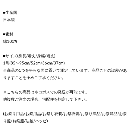
■生産国
日本製
■素材
綿100%
■サイズ(身長/着丈/身幅/裄丈)
1号(85〜95cm/52cm/36cm/37cm)
※商品の1つを平らな面に置いて測定しています。商品ごとの誤差があ
りますことを予めご了承ください。
※こちらの商品はネコポスでの発送が可能です。
他複数ご注文の場合、宅配便を指定して下さい。
(お祭り用品/お祭用品/お祭り衣装/お祭衣装/お祭り洋品/お祭洋品/お祭
り服/お祭服/法被/ハッピ)