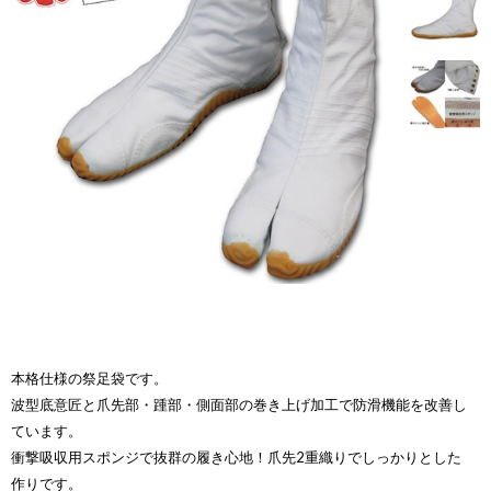
本格仕様の祭足袋です。
波型底意匠と爪先部・踵部・側面部の巻き上げ加工で防滑機能を改善し
ています。
衝撃吸収用スポンジで抜群の履き心地！爪先2重織りでしっかりとした
作りです。