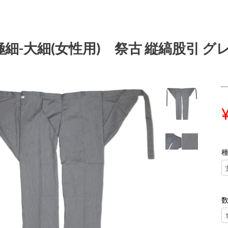
極細-大細(女性用) 祭古 縦縞股引 グ