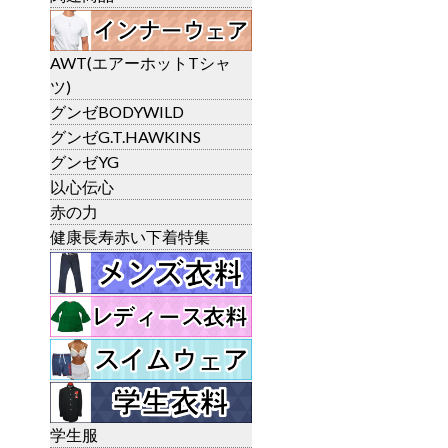
AWT(エアーホットTシャ
ツ)
グンゼBODYWILD
グンゼG.T.HAWKINS
グンゼYG
以心伝心
赤の力
健康長寿赤い下着特集
学生服