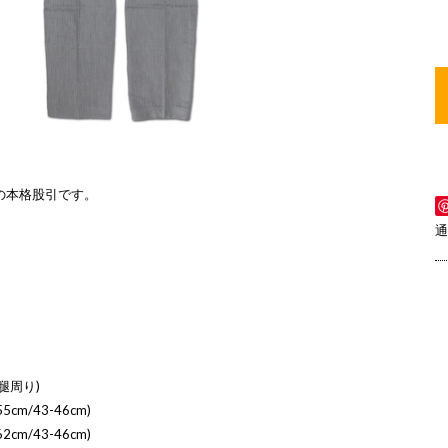
の本格股引です。
通
腿周り)
5cm/43-46cm)
2cm/43-46cm)