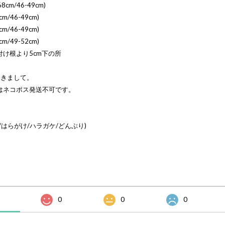
8cm/46-49cm)
cm/46-49cm)
cm/46-49cm)
cm/49-52cm)
付け根より5cm下の所
つきまして。
はネコポス発送不可です。
/はらがけ/ハラガケ/どんぶり)
0
0
0