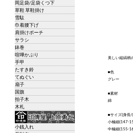
岡足袋/足袋くつ下
草鞋 草鞋掛け
雪駄
巾着腰下げ
肩掛けポーチ
サラシ
鉢巻
喧嘩かぶり
美しい縦縞柄
手甲
たすき鈴
■色
てぬぐい
グレー
扇子
国旗
■素材
拍子木
綿
木札
■サイズ(身長/
小極細(147-15
小銭入れ
中極細(155-16