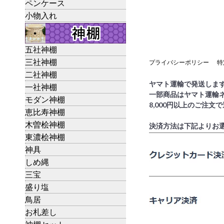
ペンケース
小物入れ
五社神棚
三社神棚
プライバシーポリシー
特
二社神棚
ヤマト運輸で発送しま
一社神棚
一部商品はヤマト運輸
モダン神棚
8,000円以上のご注文
恵比寿神棚
木曽桧神棚
決済方法は下記よりお
東濃桧神棚
神具
しめ縄
三宝
盛り塩
鳥居
お札差し