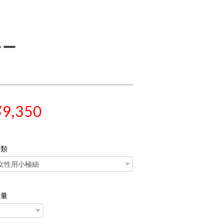
レー
¥9,350
種類
数量