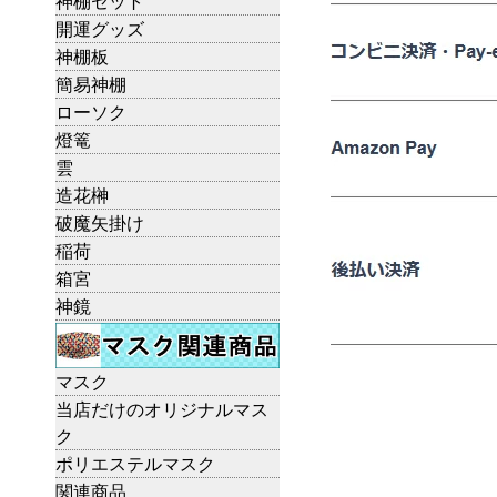
神棚セット
開運グッズ
神棚板
簡易神棚
ローソク
燈篭
雲
造花榊
破魔矢掛け
稲荷
箱宮
神鏡
マスク
当店だけのオリジナルマス
ク
ポリエステルマスク
関連商品