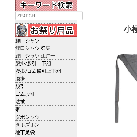
小
鯉口シャツ
鯉口シャツ 祭矢
鯉口シャツ 江戸一
腹掛/股引上下組
腹掛/ゴム股引上下組
腹掛
股引
ゴム股引
法被
帯
ダボシャツ
ダボズボン
地下足袋