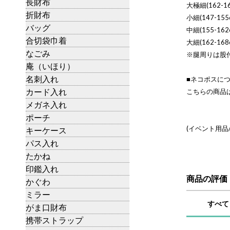
長財布
大極細(162-16
折財布
小細(147-155
バッグ
中細(155-162
合切袋巾着
大細(162-168
なごみ
※腿周りは股
庵（いほり）
名刺入れ
■ネコポスに
カード入れ
こちらの商品
メガネ入れ
ポーチ
(イベント用品
キーケース
パス入れ
たかね
印鑑入れ
商品の評価
かぐわ
ミラー
すべて
がま口財布
携帯ストラップ