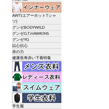
AWT(エアーホットTシャ
ツ)
グンゼBODYWILD
グンゼG.T.HAWKINS
グンゼYG
以心伝心
赤の力
健康長寿赤い下着特集
学生服