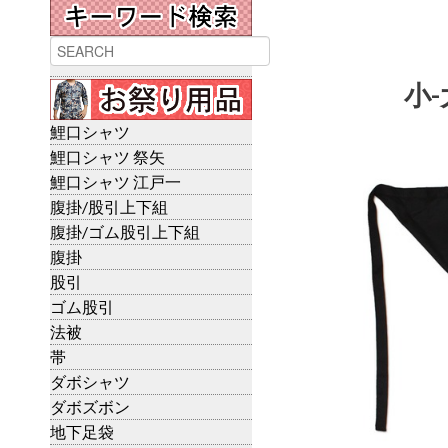
小-
鯉口シャツ
鯉口シャツ 祭矢
鯉口シャツ 江戸一
腹掛/股引上下組
腹掛/ゴム股引上下組
腹掛
股引
ゴム股引
法被
帯
ダボシャツ
ダボズボン
地下足袋