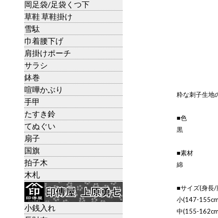
岡足袋/足袋くつ下
草鞋 草鞋掛け
雪駄
巾着腰下げ
肩掛けポーチ
サラシ
鉢巻
喧嘩かぶり
粋な刺子生地
手甲
たすき鈴
■色
てぬぐい
黒
扇子
国旗
■素材
拍子木
綿
木札
■サイズ(身長/
小(147-155cm
小銭入れ
中(155-162cm