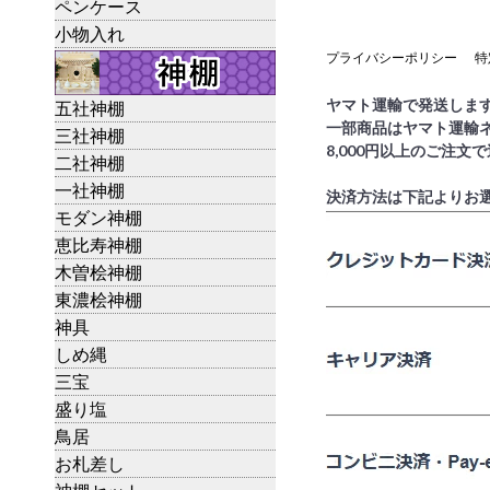
ペンケース
小物入れ
プライバシーポリシー
特
ヤマト運輸で発送しま
五社神棚
一部商品はヤマト運輸
三社神棚
8,000円以上のご注文
二社神棚
一社神棚
決済方法は下記よりお
モダン神棚
恵比寿神棚
木曽桧神棚
東濃桧神棚
神具
しめ縄
三宝
盛り塩
鳥居
お札差し