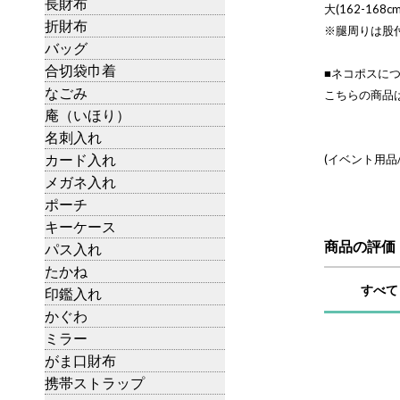
長財布
大(162-168cm
折財布
※腿周りは股
バッグ
合切袋巾着
■ネコポスに
なごみ
こちらの商品
庵（いほり）
名刺入れ
カード入れ
(イベント用品
メガネ入れ
ポーチ
キーケース
商品の評価
パス入れ
たかね
すべて
印鑑入れ
かぐわ
ミラー
がま口財布
携帯ストラップ