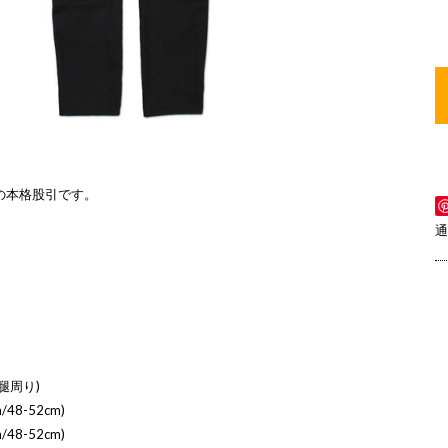
の本格股引です。
通
腿周り)
/48-52cm)
/48-52cm)