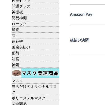
神棚セット
開運グッズ
神棚板
簡易神棚
ローソク
燈篭
雲
造花榊
破魔矢掛け
稲荷
箱宮
神鏡
マスク
当店だけのオリジナルマス
ク
ポリエステルマスク
関連商品