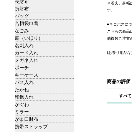
長財布
※着丈、身幅
折財布
す。
バッグ
合切袋巾着
■ネコポスに
なごみ
こちらの商品
庵（いほり）
他複数ご注文
名刺入れ
カード入れ
(お祭り用品/
メガネ入れ
ポーチ
キーケース
商品の評価
パス入れ
たかね
すべて
印鑑入れ
かぐわ
ミラー
がま口財布
携帯ストラップ