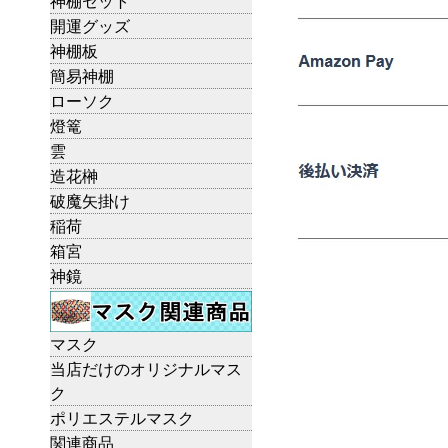
神棚セット
開運グッズ
神棚板
簡易神棚
ローソク
燈篭
雲
造花榊
破魔矢掛け
稲荷
箱宮
神鏡
マスク
当店だけのオリジナルマス
ク
ポリエステルマスク
関連商品