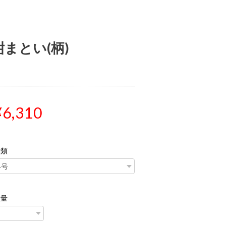
紺まとい(柄)
¥6,310
種類
数量