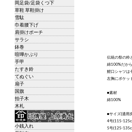
岡足袋/足袋くつ下
草鞋 草鞋掛け
雪駄
巾着腰下げ
肩掛けポーチ
サラシ
鉢巻
喧嘩かぶり
伝統の祭の粋
手甲
綿100%だか
たすき鈴
鯉口シャツは
てぬぐい
左胸にポケッ
扇子
国旗
■素材
拍子木
綿100%
木札
■サイズ(適用身
4号(115-125c
小銭入れ
5号(125-135c