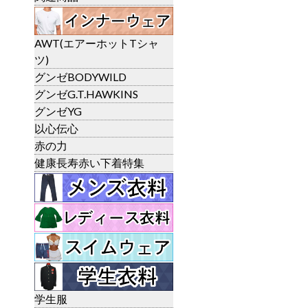
AWT(エアーホットTシャ
ツ)
グンゼBODYWILD
グンゼG.T.HAWKINS
グンゼYG
以心伝心
赤の力
健康長寿赤い下着特集
学生服