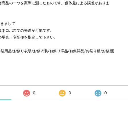
は商品の一つを実際に測ったものです。個体差による誤差がありま
つきまして
はネコポスでの発送が可能です。
の場合、宅配便を指定して下さい。
お祭用品/お祭り衣装/お祭衣装/お祭り洋品/お祭洋品/お祭り服/お祭服)
0
0
0