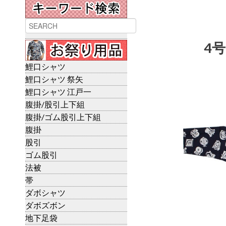
4号
鯉口シャツ
鯉口シャツ 祭矢
鯉口シャツ 江戸一
腹掛/股引上下組
腹掛/ゴム股引上下組
腹掛
股引
ゴム股引
法被
帯
ダボシャツ
ダボズボン
地下足袋