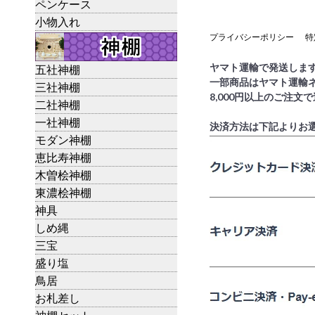
ペンケース
小物入れ
プライバシーポリシー
特
ヤマト運輸で発送しま
五社神棚
一部商品はヤマト運輸
三社神棚
8,000円以上のご注文
二社神棚
一社神棚
決済方法は下記よりお
モダン神棚
恵比寿神棚
木曽桧神棚
東濃桧神棚
神具
しめ縄
三宝
盛り塩
鳥居
お札差し