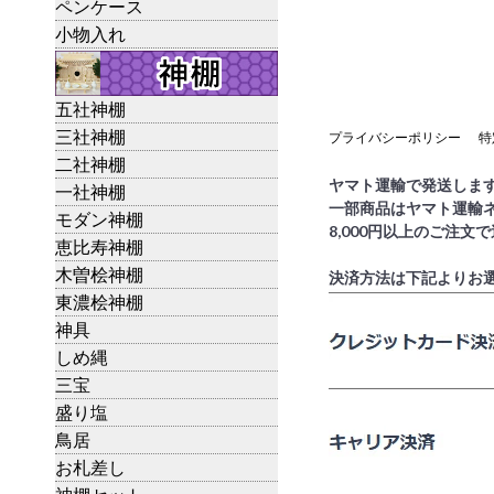
ペンケース
小物入れ
五社神棚
三社神棚
プライバシーポリシー
特
二社神棚
ヤマト運輸で発送しま
一社神棚
一部商品はヤマト運輸
モダン神棚
8,000円以上のご注文
恵比寿神棚
木曽桧神棚
決済方法は下記よりお
東濃桧神棚
神具
しめ縄
三宝
盛り塩
鳥居
お札差し