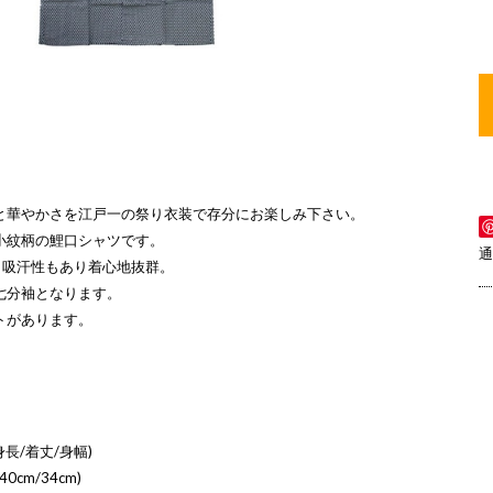
と華やかさを江戸一の祭り衣装で存分にお楽しみ下さい。
小紋柄の鯉口シャツです。
通
ら吸汗性もあり着心地抜群。
七分袖となります。
トがあります。
長/着丈/身幅)
40cm/34cm)