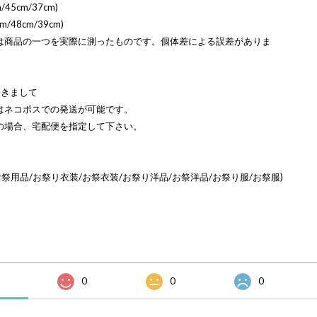
/45cm/37cm)
m/48cm/39cm)
は商品の一つを実際に測ったものです。個体差による誤差がありま
つきまして
はネコポスでの発送が可能です。
の場合、宅配便を指定して下さい。
お祭用品/お祭り衣装/お祭衣装/お祭り洋品/お祭洋品/お祭り服/お祭服)
0
0
0