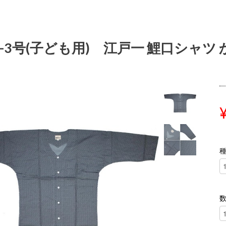
号-3号(子ども用) 江戸一 鯉口シャツ 