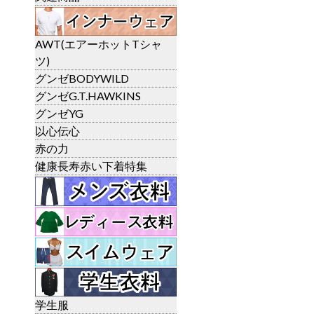
AWT(エアーホットTシャ
ツ)
グンゼBODYWILD
グンゼG.T.HAWKINS
グンゼYG
以心伝心
赤の力
健康長寿赤い下着特集
学生服