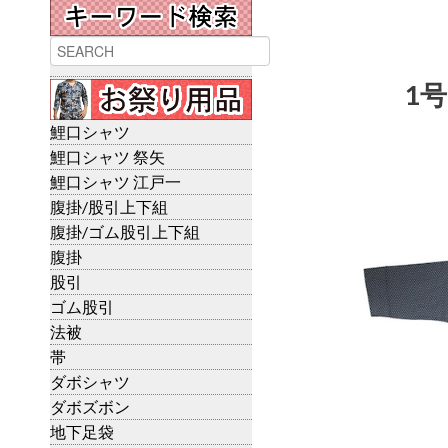
1
鯉口シャツ
鯉口シャツ 祭矢
鯉口シャツ 江戸一
腹掛/股引上下組
腹掛/ゴム股引上下組
腹掛
股引
ゴム股引
法被
帯
ダボシャツ
ダボズボン
地下足袋