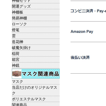
神棚セット
開運グッズ
神棚板
簡易神棚
ローソク
燈篭
雲
造花榊
破魔矢掛け
稲荷
箱宮
神鏡
マスク
当店だけのオリジナルマス
ク
ポリエステルマスク
関連商品