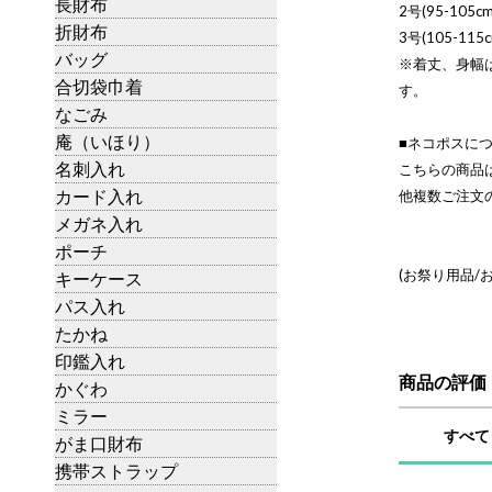
長財布
2号(95-105cm
折財布
3号(105-115c
バッグ
※着丈、身幅
合切袋巾着
す。
なごみ
庵（いほり）
■ネコポスに
名刺入れ
こちらの商品
カード入れ
他複数ご注文
メガネ入れ
ポーチ
(お祭り用品/
キーケース
パス入れ
たかね
印鑑入れ
商品の評価
かぐわ
ミラー
すべて
がま口財布
携帯ストラップ