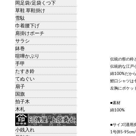
岡足袋/足袋くつ下
草鞋 草鞋掛け
雪駄
巾着腰下げ
肩掛けポーチ
サラシ
鉢巻
喧嘩かぶり
伝統の祭の粋
手甲
伝統的な江戸
たすき鈴
綿100%だか
てぬぐい
鯉口シャツは
扇子
左胸にポケッ
国旗
拍子木
■素材
木札
綿100%
■サイズ(適用身
小銭入れ
1号(85-95cm/