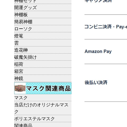
神棚セット
開運グッズ
神棚板
簡易神棚
ローソク
燈篭
雲
造花榊
破魔矢掛け
稲荷
箱宮
神鏡
マスク
当店だけのオリジナルマス
ク
ポリエステルマスク
関連商品