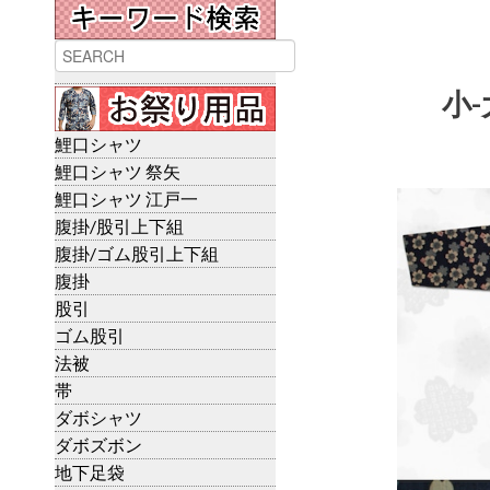
小-
鯉口シャツ
鯉口シャツ 祭矢
鯉口シャツ 江戸一
腹掛/股引上下組
腹掛/ゴム股引上下組
腹掛
股引
ゴム股引
法被
帯
ダボシャツ
ダボズボン
地下足袋