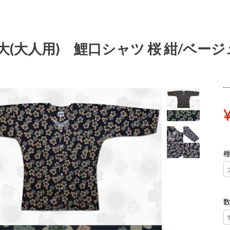
大(大人用) 鯉口シャツ 桜 紺/ベージュ