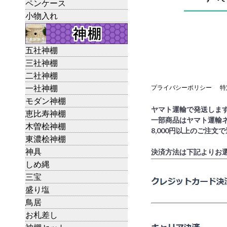
ペンケース
小物入れ
五社神棚
三社神棚
二社神棚
一社神棚
プライバシーポリシー
特
モダン神棚
ヤマト運輸で発送しま
恵比寿神棚
一部商品はヤマト運輸
木曽桧神棚
8,000円以上のご注文
東濃桧神棚
神具
決済方法は下記よりお
しめ縄
三宝
盛り塩
鳥居
お札差し