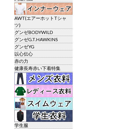
AWT(エアーホットTシャ
ツ)
グンゼBODYWILD
グンゼG.T.HAWKINS
グンゼYG
以心伝心
赤の力
健康長寿赤い下着特集
学生服