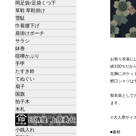
岡足袋/足袋くつ下
草鞋 草鞋掛け
雪駄
巾着腰下げ
肩掛けポーチ
サラシ
鉢巻
喧嘩かぶり
お祭り衣装に
手甲
綿100％だ
たすき鈴
左胸にポケッ
てぬぐい
鯉口シャツは
扇子
国旗
祭衣装として
拍子木
ます。
木札
※大人用サイ
小銭入れ
■素材