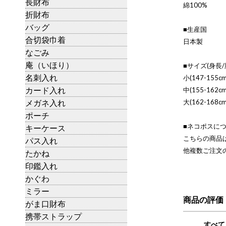
長財布
綿100%
折財布
バッグ
■生産国
合切袋巾着
日本製
なごみ
庵（いほり）
■サイズ(身長/
名刺入れ
小(147-155cm
カード入れ
中(155-162cm
メガネ入れ
大(162-168cm
ポーチ
■ネコポスに
キーケース
こちらの商品
パス入れ
他複数ご注文
たかね
印鑑入れ
かぐわ
ミラー
商品の評価
がま口財布
携帯ストラップ
すべて