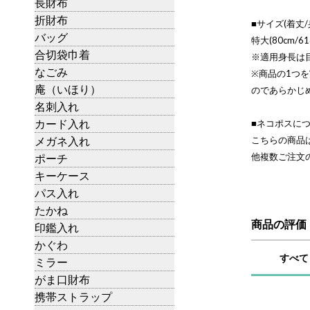
長財布
折財布
■サイズ(着丈/
バッグ
特大(80cm/61
合切袋巾着
※適用身長は
なごみ
※商品の1つ
庵（いほり）
のであらかじ
名刺入れ
カード入れ
■ネコポスに
メガネ入れ
こちらの商品
他複数ご注文
ポーチ
キーケース
パス入れ
たかね
商品の評価
印鑑入れ
かぐわ
すべて
ミラー
がま口財布
携帯ストラップ