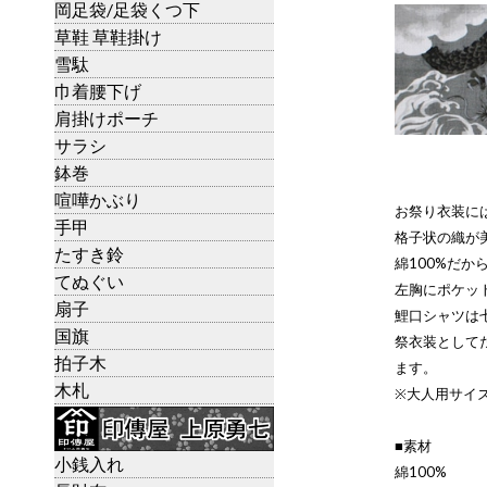
岡足袋/足袋くつ下
草鞋 草鞋掛け
雪駄
巾着腰下げ
肩掛けポーチ
サラシ
鉢巻
喧嘩かぶり
お祭り衣装に
手甲
格子状の織が
たすき鈴
綿100%だか
てぬぐい
左胸にポケッ
扇子
鯉口シャツは
国旗
祭衣装として
拍子木
ます。
木札
※大人用サイ
■素材
小銭入れ
綿100%