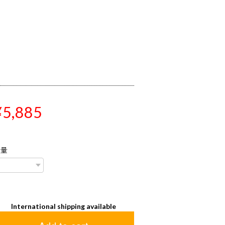
¥5,885
数量
International shipping available