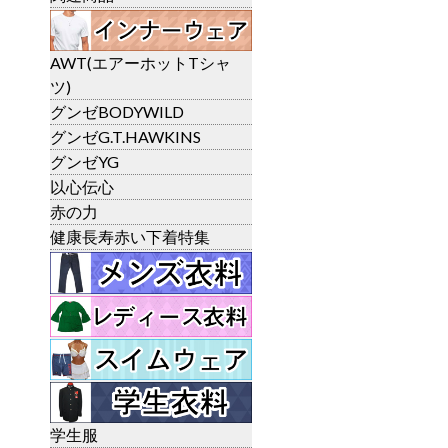
AWT(エアーホットTシャ
ツ)
グンゼBODYWILD
グンゼG.T.HAWKINS
グンゼYG
以心伝心
赤の力
健康長寿赤い下着特集
学生服