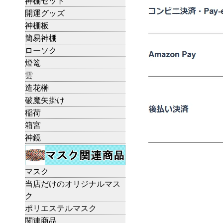
神棚セット
開運グッズ
神棚板
簡易神棚
ローソク
燈篭
雲
造花榊
破魔矢掛け
稲荷
箱宮
神鏡
マスク
当店だけのオリジナルマス
ク
ポリエステルマスク
関連商品