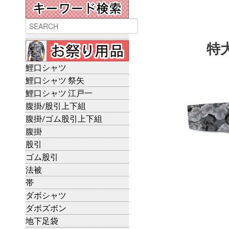
特
鯉口シャツ
鯉口シャツ 祭矢
鯉口シャツ 江戸一
腹掛/股引上下組
腹掛/ゴム股引上下組
腹掛
股引
ゴム股引
法被
帯
ダボシャツ
ダボズボン
地下足袋