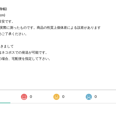
身幅)
cm)
目安です。
を実際に測ったものです。商品の性質上個体差による誤差があります
めご了承ください。
つきまして
はネコポスでの発送が可能です。
の場合、宅配便を指定して下さい。
0
0
0