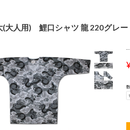
大(大人用) 鯉口シャツ 龍 220グレー