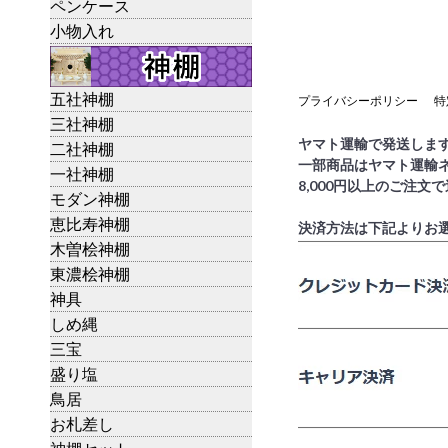
ペンケース
小物入れ
五社神棚
プライバシーポリシー
特
三社神棚
ヤマト運輸で発送しま
二社神棚
一部商品はヤマト運輸
一社神棚
8,000円以上のご注文
モダン神棚
恵比寿神棚
決済方法は下記よりお
木曽桧神棚
東濃桧神棚
神具
しめ縄
三宝
盛り塩
鳥居
お札差し