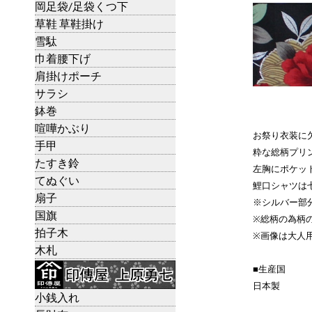
岡足袋/足袋くつ下
草鞋 草鞋掛け
雪駄
巾着腰下げ
肩掛けポーチ
サラシ
鉢巻
喧嘩かぶり
お祭り衣装に
手甲
粋な総柄プリ
たすき鈴
左胸にポケッ
てぬぐい
鯉口シャツは
扇子
※シルバー部
国旗
※総柄の為柄
拍子木
※画像は大人
木札
■生産国
日本製
小銭入れ