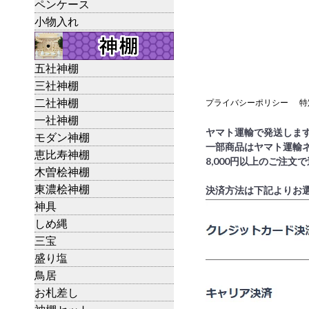
ペンケース
小物入れ
五社神棚
三社神棚
二社神棚
プライバシーポリシー
特
一社神棚
ヤマト運輸で発送しま
モダン神棚
一部商品はヤマト運輸
恵比寿神棚
8,000円以上のご注文
木曽桧神棚
東濃桧神棚
決済方法は下記よりお
神具
しめ縄
三宝
盛り塩
鳥居
お札差し