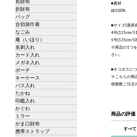
長財布
■素材
折財布
綿100%
バッグ
合切袋巾着
■サイズ(適用身
なごみ
4号(125cm/51
庵（いほり）
5号(135cm/58
名刺入れ
※商品の1つ
カード入れ
さい。
メガネ入れ
■ネコポスに
ポーチ
※こちらの商
キーケース
他複数ご注文
パス入れ
たかね
印鑑入れ
かぐわ
商品の評価
ミラー
がま口財布
すべて
携帯ストラップ