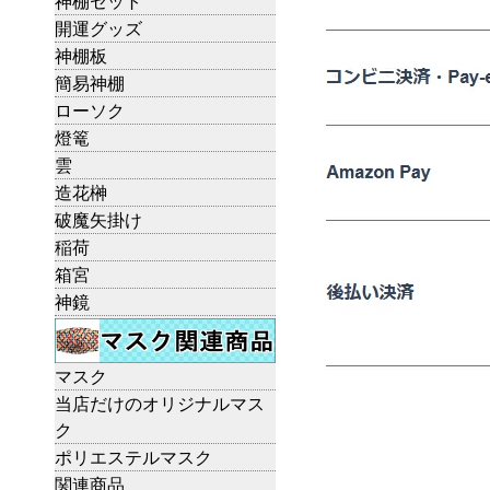
神棚セット
開運グッズ
神棚板
簡易神棚
ローソク
燈篭
雲
造花榊
破魔矢掛け
稲荷
箱宮
神鏡
マスク
当店だけのオリジナルマス
ク
ポリエステルマスク
関連商品