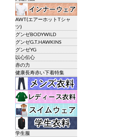
AWT(エアーホットTシャ
ツ)
グンゼBODYWILD
グンゼG.T.HAWKINS
グンゼYG
以心伝心
赤の力
健康長寿赤い下着特集
学生服