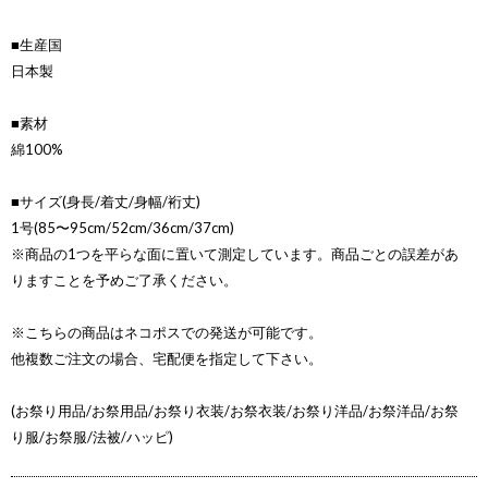
■生産国
日本製
■素材
綿100%
■サイズ(身長/着丈/身幅/裄丈)
1号(85〜95cm/52cm/36cm/37cm)
※商品の1つを平らな面に置いて測定しています。商品ごとの誤差があ
りますことを予めご了承ください。
※こちらの商品はネコポスでの発送が可能です。
他複数ご注文の場合、宅配便を指定して下さい。
(お祭り用品/お祭用品/お祭り衣装/お祭衣装/お祭り洋品/お祭洋品/お祭
り服/お祭服/法被/ハッピ)