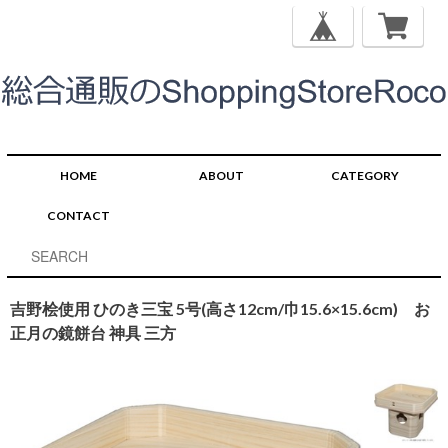
HOME
ABOUT
CATEGORY
CONTACT
吉野桧使用 ひのき三宝 5号(高さ12cm/巾15.6×15.6cm) お
正月の鏡餅台 神具 三方