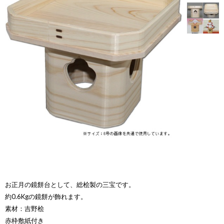
お正月の鏡餅台として、総桧製の三宝です。
約0.6Kgの鏡餅が飾れます。
素材：吉野桧
赤枠敷紙付き