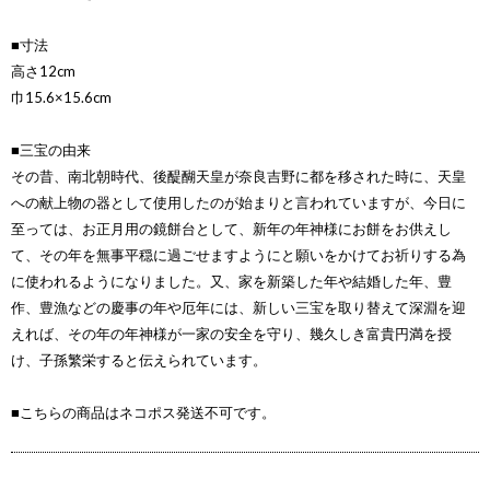
■寸法
高さ12cm
巾15.6×15.6cm
■三宝の由来
その昔、南北朝時代、後醍醐天皇が奈良吉野に都を移された時に、天皇
への献上物の器として使用したのが始まりと言われていますが、今日に
至っては、お正月用の鏡餅台として、新年の年神様にお餅をお供えし
て、その年を無事平穏に過ごせますようにと願いをかけてお祈りする為
に使われるようになりました。又、家を新築した年や結婚した年、豊
作、豊漁などの慶事の年や厄年には、新しい三宝を取り替えて深淵を迎
えれば、その年の年神様が一家の安全を守り、幾久しき富貴円満を授
け、子孫繁栄すると伝えられています。
■こちらの商品はネコポス発送不可です。