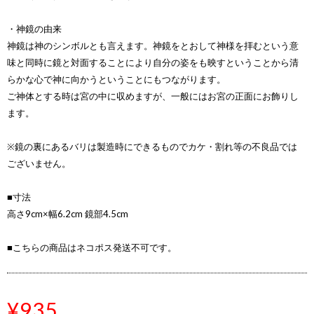
・神鏡の由来
神鏡は神のシンボルとも言えます。神鏡をとおして神様を拝むという意
味と同時に鏡と対面することにより自分の姿をも映すということから清
らかな心で神に向かうということにもつながります。
ご神体とする時は宮の中に収めますが、一般にはお宮の正面にお飾りし
ます。
※鏡の裏にあるバリは製造時にできるものでカケ・割れ等の不良品では
ございません。
■寸法
高さ9cm×幅6.2cm 鏡部4.5cm
■こちらの商品はネコポス発送不可です。
¥935