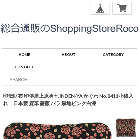
HOME
ABOUT
CATEGORY
CONTACT
印伝財布 印傳屋上原勇七 INDEN-YA かぐわ No.8411小銭入
れ 日本製 鹿革 薔薇 バラ 黒地ピンク白漆