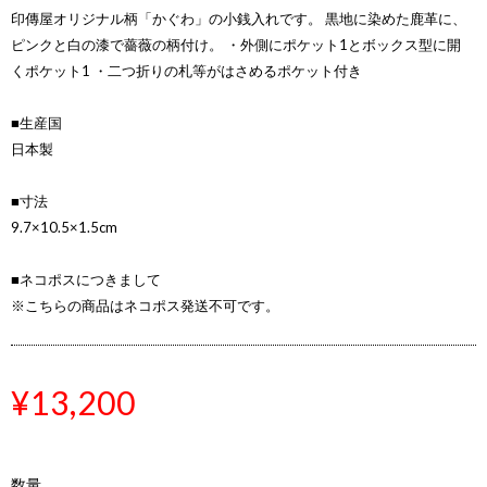
印傳屋オリジナル柄「かぐわ」の小銭入れです。 黒地に染めた鹿革に、
ピンクと白の漆で薔薇の柄付け。 ・外側にポケット1とボックス型に開
くポケット1 ・二つ折りの札等がはさめるポケット付き
■生産国
日本製
■寸法
9.7×10.5×1.5cm
■ネコポスにつきまして
※こちらの商品はネコポス発送不可です。
¥13,200
数量