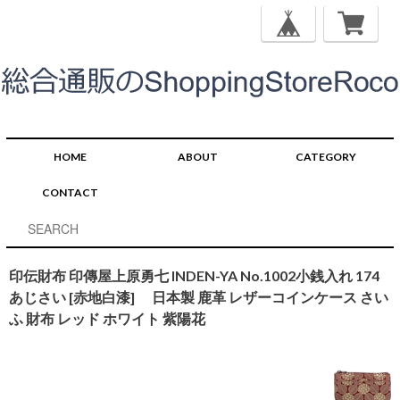
HOME
ABOUT
CATEGORY
CONTACT
印伝財布 印傳屋上原勇七 INDEN-YA No.1002小銭入れ 174
あじさい [赤地白漆] 日本製 鹿革 レザーコインケース さい
ふ 財布 レッド ホワイト 紫陽花