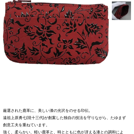
厳選された鹿革に、美しい漆の光沢をのせる印伝。
遠祖上原勇七(現十三代)が創案した独自の技法を守りながら、たゆまず
創意工夫を重ねています。
強く、柔らかい、軽い鹿革と、時とともに色が冴える漆との調和によ