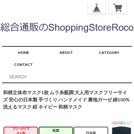
HOME
ABOUT
CATEGORY
CONTACT
和柄立体布マスク1枚 ムラ糸藍調 大人用マスクフリーサイ
ズ 安心の日本製 手づくり ハンドメイド 裏地ガーゼ 綿100%
洗えるマスク 紺 ネイビー 和柄マスク