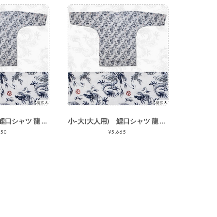
7号(子ども用) 鯉口シャツ 龍 白K-11
小-大(大人用) 鯉口シャツ 龍 白K-11
950
¥5,665