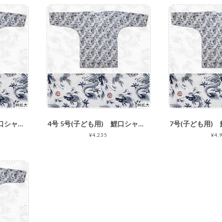
1号-3号(子ども用) 鯉口シャツ 龍 白K-11
4号 5号(子ども用) 鯉口シャツ 龍 白K-11
¥4,235
¥4,