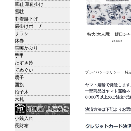
草鞋 草鞋掛け
雪駄
巾着腰下げ
肩掛けポーチ
サラシ
鉢巻
¥5,885
喧嘩かぶり
手甲
たすき鈴
てぬぐい
プライバシーポリシー
特
扇子
国旗
ヤマト運輸で発送します
一部商品はヤマト運輸ネ
拍子木
8,000円以上のご注文
木札
決済方法は下記よりお選
小銭入れ
長財布