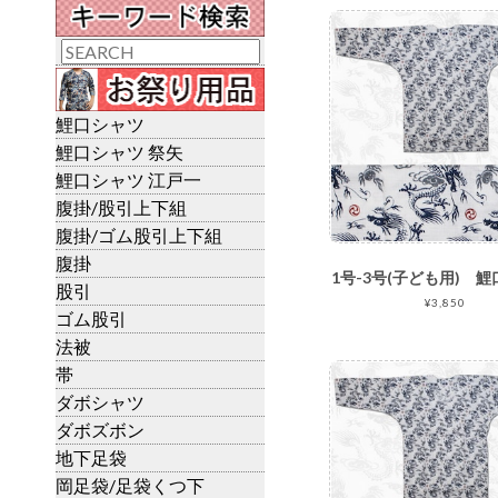
鯉口シャツ
鯉口シャツ 祭矢
鯉口シャツ 江戸一
腹掛/股引上下組
腹掛/ゴム股引上下組
腹掛
股引
¥3,850
ゴム股引
法被
帯
ダボシャツ
ダボズボン
地下足袋
岡足袋/足袋くつ下