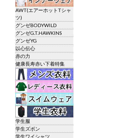
AWT(エアーホットTシャ
ツ)
グンゼBODYWILD
グンゼG.T.HAWKINS
グンゼYG
以心伝心
赤の力
健康長寿赤い下着特集
学生服
学生ズボン
学生ワイシャツ