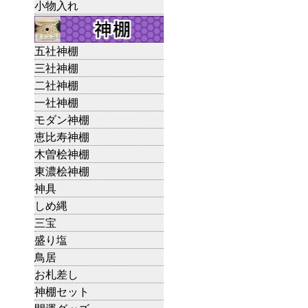
小物入れ
五社神棚
三社神棚
二社神棚
一社神棚
モダン神棚
恵比寿神棚
木曽桧神棚
東濃桧神棚
神具
しめ縄
三宝
盛り塩
鳥居
お札差し
神棚セット