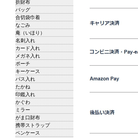
折財布
バッグ
合切袋巾着
なごみ
庵（いほり）
名刺入れ
カード入れ
メガネ入れ
ポーチ
キーケース
パス入れ
たかね
印鑑入れ
かぐわ
ミラー
がま口財布
携帯ストラップ
ペンケース