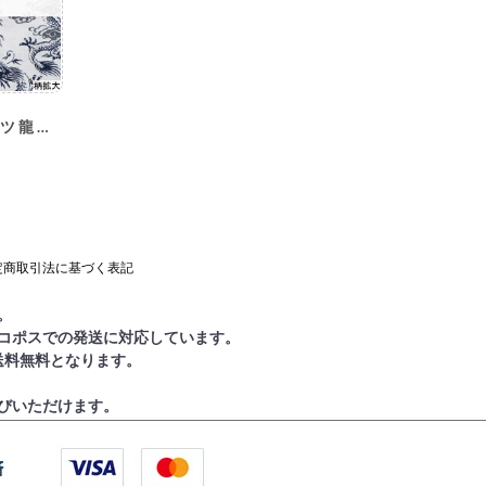
特大(大人用) 鯉口シャツ 龍 白K-11
定商取引法に基づく表記
。
コポスでの発送に対応しています。
で送料無料となります。
びいただけます。