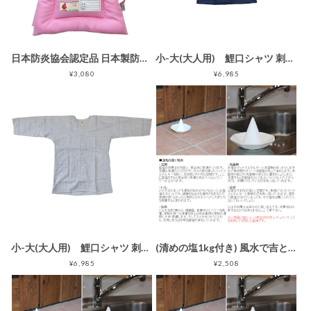
日本防炎協会認定品 日本製防災クッション [ピンク無地] 約32cm×50cm Lサイズ 小学生から大人向け 防災頭巾 防災ずきん 防災グッズ
小-大(大人用) 鯉口シャツ 刺子ドビー織り 002網代格子 紺/青
¥3,080
¥6,985
小-大(大人用) 鯉口シャツ 刺子ドビー織り 001網代格子 白/黒
(清めの塩1kg付き) 風水で吉とされる八角形 八角盛り塩セット(八角素焼き皿5枚＋盛塩固め器) 小サイズ
¥6,985
¥2,508