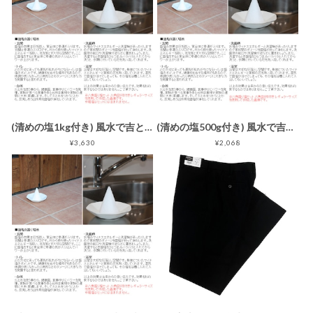
(清めの塩1kg付き) 風水で吉とされる八角形 八角盛り塩セット(八角素焼き皿5枚＋盛塩固め器＋笏型へラ) レギュラーサイズ
(清めの塩500g付き) 風水で吉とされる八角形 八角盛り塩セット(八角素焼き皿5枚＋盛塩固め器) 小サイズ
¥3,630
¥2,068