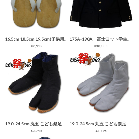
16.5cm 18.5cm 19.5cm(子供用) ライト底 雪駄 白
175A-190A 富士ヨット学生服 NanoWave(ナノウェイブ) GTNP175T 黒 ブラック 丸洗い可 明石スクールユニフォームカンパニー 明石被服興業
¥2,915
¥30,380
19.0-24.5cm 丸五 こども祭足袋ジョグ 黒 マジックテープ止め子供用地下足袋
19.0-24.5cm 丸五 こども祭足袋ジョグ 白 マジックテープ止め子供用地下足袋
¥3,795
¥3,795