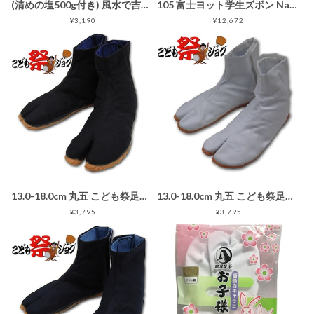
(清めの塩500g付き) 風水で吉とされる八角形 八角盛り塩セット(八角素焼き皿5枚＋盛塩固め器＋笏型へラ) レギュラーサイズ
105 富士ヨット学生ズボン NanoWave(ナノウェイブ) ノータックスラックス GTNP170B 105 黒 ブラック 丸洗い可 明石スクールユニフォームカンパニー
¥3,190
¥12,672
13.0-18.0cm 丸五 こども祭足袋ジョグ 黒 マジックテープ止め子供用地下足袋
13.0-18.0cm 丸五 こども祭足袋ジョグ 白 マジックテープ止め子供用地下足袋
¥3,795
¥3,795