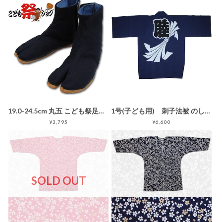
19.0-24.5cm 丸五 こども祭足袋ジョグ 藍 マジックテープ止め子供用地下足袋
1号(子ども用) 刺子法被 のしめ [紺] 1号 (子供用 身長85〜95) お祭り衣装/お祭り用品/法被/半被/はっぴ/ハッピ/ネイビー
¥3,795
¥6,600
SOLD OUT