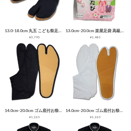
13.0-18.0cm 丸五 こども祭足袋ジョグ 藍 マジックテープ止め子供用地下足袋
13.0cm-20.0cm 楽屋足袋 高級白キャラコお子様たび 白 4枚こはぜ(小さいサイズは3枚こはぜ) サラシ裏 ホワイト
¥3,795
¥1,485
14.0cm-20.0cm ゴム底付お祭りたび 紺 3枚こはぜ ネイビー
14.0cm-20.0cm ゴム底付お祭りたび 白 3枚こはぜ ホワイト
¥1,265
¥1,265