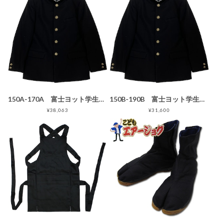
150A-170A 富士ヨット学生服 NanoWave(ナノウェイブ) GTNP175T 黒 ブラック 丸洗い可 明石スクールユニフォームカンパニー 明石被服興業
150B-190B 富士ヨット学生服 NanoWave(ナノウェイブ) GTNP175T 黒 ブラック 丸洗い可 明石スクールユニフォームカンパニー 明石被服興業
¥38,063
¥31,600